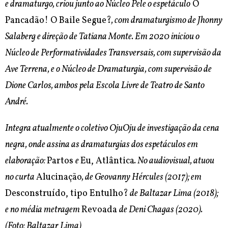
e dramaturgo, criou junto ao Núcleo Pele o espetáculo
O
Pancadão! O Baile Segue?
, com dramaturgismo de Jhonny
Salaberg e direção de Tatiana Monte. Em 2020 iniciou o
Núcleo de Performatividades Transversais, com supervisão da
Ave Terrena, e o Núcleo de Dramaturgia, com supervisão de
Dione Carlos, ambos pela Escola Livre de Teatro de Santo
André.
Integra atualmente o coletivo OjuOju de investigação da cena
negra, onde assina as dramaturgias dos espetáculos em
elaboração:
Partos
e
Eu, Atlântica
. No audiovisual, atuou
no curta
Alucinação
, de Geovanny Hércules (2017); em
Desconstruído, tipo Entulho?
de Baltazar Lima (2018);
e no média metragem
Revoada
de Deni Chagas (2020).
(Foto: Baltazar Lima)