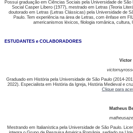
Possui graduação em Ciências Sociais pela Universidade de São
Social Casper Líbero (1977), mestrado em Letras (Teoria Liter
doutorado em Letras (Letras Clássicas) pela Universidade de S
Paulo. Tem experiência na área de Letras, com ênfase em 
americanismos léxicos, filologia românica, cultura,
ESTUDANTES e COLABORADORES
Victor
victorruyros
Graduado em História pela Universidade de São Paulo (2014-2017
2022). Especialista em História da Igreja, História Medieval e 
Clique para ace
Matheus Be
matheusaz
Mestrando em Italianística pela Universidade de São Paulo. Lic
integra o Grupo de Pesquisa América România, sediado na Univ