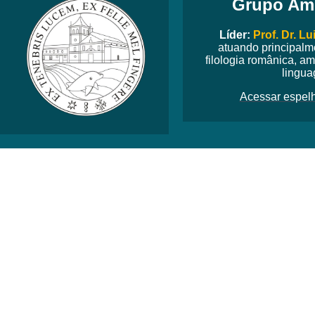
Grupo Am
Líder:
Prof. Dr. L
atuando principalm
filologia românica, am
lingua
Acessar espel