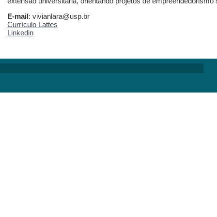
extensão universitária, orientando projetos de empreendedorismo s
E-mail
: vivianlara@usp.br
Currículo Lattes
Linkedin