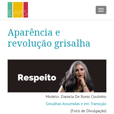
ALTER
Aparência e
revolução grisalha
Modelo: Daniela De Bonis Coutinho
Grisalhas Assumidas e em Transição
(Foto de Divulgação)