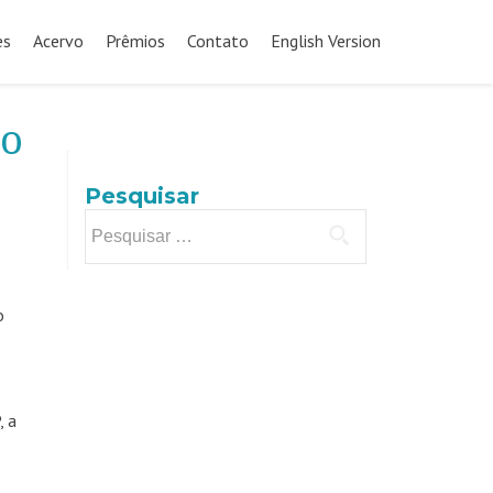
es
Acervo
Prêmios
Contato
English Version
to
Pesquisar
Pesquisar
por:
o
, a