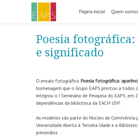
Pular
para
Página inicial
Quem somo
o
conteúdo
Poesia fotográfica
e significado
O ensaio fotográfico
Poesia fotográfica: aparênc
homenagem que o Grupo EAPS prestou a todos os 
integrou o I Seminário de Pesquisa do EAPS, em
dependências da biblioteca da EACH USP.
As modelos são parte do Núcleo de Convivência 
Universidade Aberta à Terceira Idade e a Bibliot
primórdios.