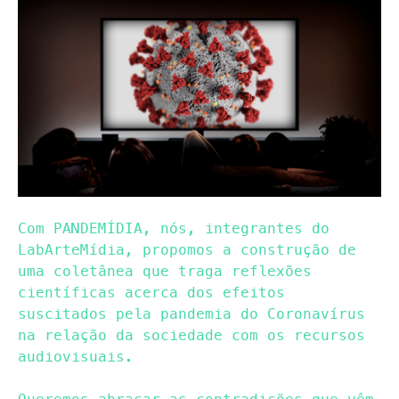
Com PANDEMÍDIA, nós, integrantes do
LabArteMídia, propomos a construção de
uma coletânea que traga reflexões
científicas acerca dos efeitos
suscitados pela pandemia do Coronavírus
na relação da sociedade com os recursos
audiovisuais.