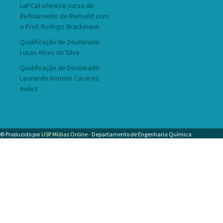
LaPCat oferece curso de
Refinamento de Rietveld com
o Prof. Rodrigo Brackmann
Qualificação de Doutorado:
Lucas Alves da Silva
Qualificação de Doutorado:
Leonardo Antonio Cáceres
Avilez
© Produzido por
USP Mídias Online
- Departamento de Engenharia Química