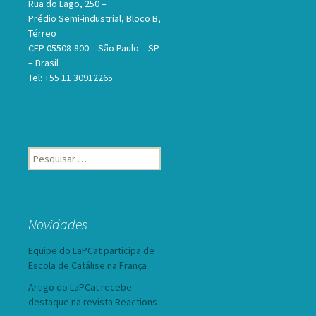
Rua do Lago, 250 –
Prédio Semi-industrial, Bloco B,
Térreo
CEP 05508-800 – São Paulo – SP
– Brasil
Tel: +55 11 30912265
Pesquisar
por:
Novidades
Equipe do LaPCat participa de
Escola de Catálise na França
Artigo do LaPCat recebe
destaque na revista Reactions