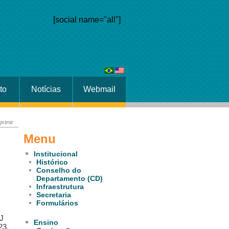
[social name="all"]
to
Notícias
Webmail
primir
Menu
Institucional
Histórico
Conselho do
Departamento (CD)
Infraestrutura
Secretaria
Formulários
J
Ensino
23,