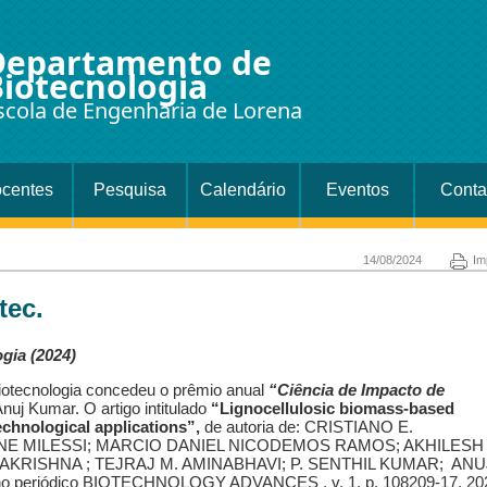
Departamento de
iotecnologia
scola de Engenharia de Lorena
centes
Pesquisa
Calendário
Eventos
Conta
14/08/2024
Im
tec.
gia (2024)
otecnologia concedeu o prêmio anual
“Ciência de Impacto de
nuj Kumar. O artigo intitulado
“Lignocellulosic biomass-based
echnological applications”,
de autoria de: CRISTIANO E.
NE MILESSI; MARCIO DANIEL NICODEMOS RAMOS; AKHILESH
RISHNA ; TEJRAJ M. AMINABHAVI; P. SENTHIL KUMAR; ANU
o periódico BIOTECHNOLOGY ADVANCES , v. 1, p. 108209-17, 20