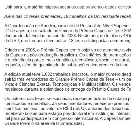
Link para a matéria:
https://saocarlos.usp.br/premio-capes-de-te
Além das 11 teses premiadas, 18 trabalhos da Universidade re
A Coordenação de Aperfeiçoamento de Pessoal de Nível Superior (C
27 de agosto, o resultado preliminar do Prêmio Capes de Tese 20
doutorado defendidas no ano de 2023. Neste ano, do total dos 49 
da USP, que também teve outras 18 teses distinguidas com menç
Criado em 2005, o Prêmio Capes tem o objetivo de aumentar a visi
da Capes na pós-graduação brasileira. Os critérios de premiação 
e a relevância para o meio científico, tecnológico, social e cultural
redação, além da quantidade de publicações decorrentes da tese.
A edição atual teve 1.632 trabalhos inscritos, o maior número de
sairão três vencedores do Grande Prêmio Capes de Tese – um pa
Vida; e Ciências Exatas, Tecnológicas e Multidisciplinar. Os ven
revelados durante a solenidade de entrega do Prêmio Capes de T
Os autores das teses selecionadas receberão bolsas de estágio pó
certificados e medalhas. Já seus orientadores receberão prêmios
científico nacional, no valor de R$ 3 mil. Os autores dos trabalh
receberão bolsas para estágio pós-doutoral em instituição interna
mil para participação em congresso internacional. A Capes també
Grande Prêmio na área de Humanidades.