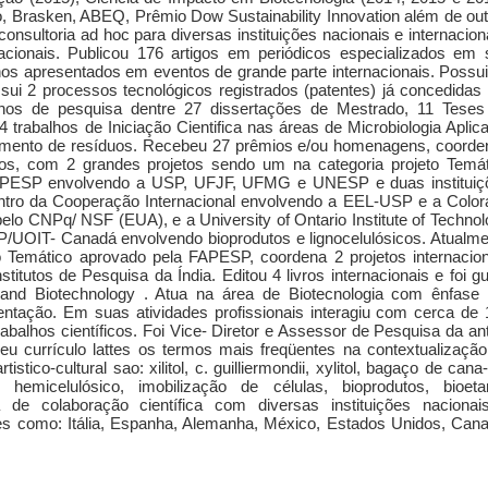
 Brasken, ABEQ, Prêmio Dow Sustainability Innovation além de out
onsultoria ad hoc para diversas instituições nacionais e internacion
nacionais. Publicou 176 artigos em periódicos especializados em 
lhos apresentados em eventos de grande parte internacionais. Possu
ssui 2 processos tecnológicos registrados (patentes) já concedidas
lhos de pesquisa dentre 27 dissertações de Mestrado, 11 Teses
4 trabalhos de Iniciação Cientifica nas áreas de Microbiologia Aplic
amento de resíduos. Recebeu 27 prêmios e/ou homenagens, coorde
dos, com 2 grandes projetos sendo um na categoria projeto Temát
PESP envolvendo a USP, UFJF, UFMG e UNESP e duas instituiç
dentro da Cooperação Internacional envolvendo a EEL-USP e a Colo
pelo CNPq/ NSF (EUA), e a University of Ontario Institute of Techno
/UOIT- Canadá envolvendo bioprodutos e lignocelulósicos. Atualme
o Temático aprovado pela FAPESP, coordena 2 projetos internacion
tutos de Pesquisa da Índia. Editou 4 livros internacionais e foi g
e and Biotechnology . Atua na área de Biotecnologia com ênfase
mentação. Em suas atividades profissionais interagiu com cerca de
abalhos científicos. Foi Vice- Diretor e Assessor de Pesquisa da an
currículo lattes os termos mais freqüentes na contextualização
tistico-cultural sao: xilitol, c. guilliermondii, xylitol, bagaço de cana
 hemicelulósico, imobilização de células, bioprodutos, bioetan
a de colaboração científica com diversas instituições nacionai
es como: Itália, Espanha, Alemanha, México, Estados Unidos, Cana