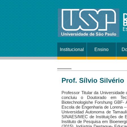
B
E
Institucional
Ensino
Do
Prof. Sílvio Silvério
Professor Titular da Universidade
concluiu o Doutorado em Tecn
Biotechnologishe Forshung GBF- 
Escola de Engenharia de Lorena 
Universidad Autonoma de Tamauli
SINAES/MEC de Instituições de E
Instituto de Pesquisa em Bioenerg
(2015), Indústria Destaque- Educa