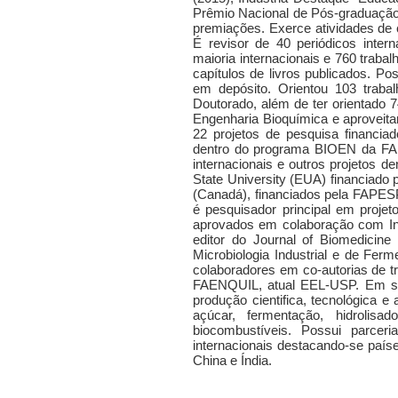
Prêmio Nacional de Pós-graduação,
premiações. Exerce atividades de c
É revisor de 40 periódicos inter
maioria internacionais e 760 traba
capítulos de livros publicados. Po
em depósito. Orientou 103 traba
Doutorado, além de ter orientado 7
Engenharia Bioquímica e aproveit
22 projetos de pesquisa financia
dentro do programa BIOEN da FA
internacionais e outros projetos 
State University (EUA) financiado 
(Canadá), financiados pela FAPESP
é pesquisador principal em projet
aprovados em colaboração com Insti
editor do Journal of Biomedicin
Microbiologia Industrial e de Fer
colaboradores em co-autorias de tr
FAENQUIL, atual EEL-USP. Em seu 
produção cientifica, tecnológica e ar
açúcar, fermentação, hidrolisado
biocombustíveis. Possui parceri
internacionais destacando-se país
China e Índia.