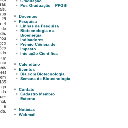
Graduação
ras
Pós-Graduação – PPGBI
ais.
sua
Docentes
i 29
Pesquisa
 e 4
Linhas de Pesquisa
 de
Biotecnologia e a
ada,
Bioenergia
nou
Indicadores
ico
Prêmio Ciência de
ões
Impacto
rado
Iniciação Científica
logy
nte
Calendário
ais
Eventos
uest
Dia com Biotecnologia
 em
Semana de Biotecnologia
 185
tiga
Contato
 da
Cadastro Membro
-de-
Externo
ol,
s e
Notícias
dá,
Webmail