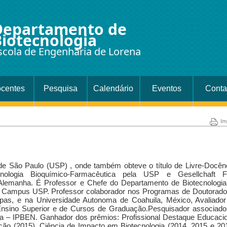
Departamento de
iotecnologia
scola de Engenharia de Lorena
centes
Pesquisa
Calendário
Eventos
Conta
Im
 de São Paulo (USP) , onde também obteve o título de Livre-Docên
ologia Bioquímico-Farmacêutica pela USP e Gesellchaft F
Alemanha. É Professor e Chefe do Departamento de Biotecnologia
– Campus USP. Professor colaborador nos Programas de Doutorado
pas, e na Universidade Autonoma de Coahuila, México, Avaliador
nsino Superior e de Cursos de Graduação.Pesquisador associado
ia – IPBEN. Ganhador dos prêmios: Profissional Destaque Educacio
ção (2015), Ciência de Impacto em Biotecnologia (2014, 2015 e 20