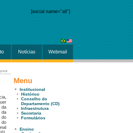
[social name="all"]
to
Notícias
Webmail
primir
Menu
Institucional
Histórico
cia,
Conselho do
uer
Departamento (CD)
 da
Infraestrutura
 da
Secretaria
 do
Formulários
 do
nal
Ensino
16),