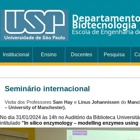
Departamento
Biotecnologia
Escola de Engenharia d
Institucional
Ensino
Docentes
Pesquisa
Ca
Seminário internacional
Visita dos Professores
Sam Hay
e
Linus Johannissen
do
Manch
– University of Manchester).
No dia 31/01/2024 às 14h no Auditório da Biblioteca Universitár
intitulado
“In silico enzymology – modelling enzymes using 