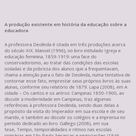
A produção existente em história da educação sobre a
educadora
​A professora Deolinda é citada em três produções acerca
do século XIX. Manoel (1996), no livro intitulado Igreja e
educação feminina, 1859-1919: uma face do
conservadorismo, ao tratar das condições das escolas
isoladas e da pobreza dos alunos que a frequentavam,
chama a atenção para o fato de Deolinda, numa tentativa de
contornar esse fato, emprestar seus próprios livros às suas
alunas, conforme seu relatório de 1879. Lapa (2008), em A
cidade – Os cantos e os antros: Campinas 1850-1900, ao
discutir a modernidade em Campinas, traz algumas
referências à professora Deolinda, sendo duas delas a
propósito da visita do Imperador em sua escola e de seu
marido, e também ao discutir os colégios e a imprensa no
período dedicado ao livro. Gallego (2008), em sua
tese, Tempo, temporalidades e ritmos nas escolas
primárias em São Paulo: heranças e negociações (1846-