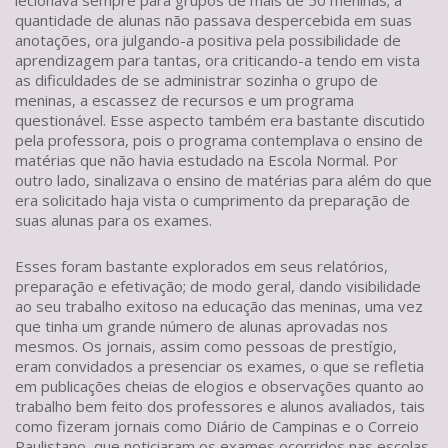
lecionava sempre para grupos de mais de 50 meninas; a
quantidade de alunas não passava despercebida em suas
anotações, ora julgando-a positiva pela possibilidade de
aprendizagem para tantas, ora criticando-a tendo em vista
as dificuldades de se administrar sozinha o grupo de
meninas, a escassez de recursos e um programa
questionável. Esse aspecto também era bastante discutido
pela professora, pois o programa contemplava o ensino de
matérias que não havia estudado na Escola Normal. Por
outro lado, sinalizava o ensino de matérias para além do que
era solicitado haja vista o cumprimento da preparação de
suas alunas para os exames.
Esses foram bastante explorados em seus relatórios,
preparação e efetivação; de modo geral, dando visibilidade
ao seu trabalho exitoso na educação das meninas, uma vez
que tinha um grande número de alunas aprovadas nos
mesmos. Os jornais, assim como pessoas de prestígio,
eram convidados a presenciar os exames, o que se refletia
em publicações cheias de elogios e observações quanto ao
trabalho bem feito dos professores e alunos avaliados, tais
como fizeram jornais como Diário de Campinas e o Correio
Paulistano, que noticiaram os exames ocorridos nas escolas