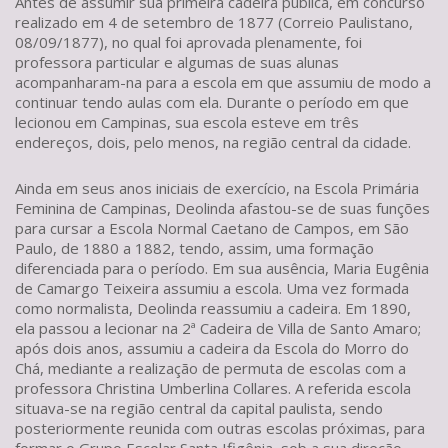
Antes de assumir sua primeira cadeira pública, em concurso
realizado em 4 de setembro de 1877 (Correio Paulistano,
08/09/1877), no qual foi aprovada plenamente, foi
professora particular e algumas de suas alunas
acompanharam-na para a escola em que assumiu de modo a
continuar tendo aulas com ela. Durante o período em que
lecionou em Campinas, sua escola esteve em três
endereços, dois, pelo menos, na região central da cidade.
Ainda em seus anos iniciais de exercício, na Escola Primária
Feminina de Campinas, Deolinda afastou-se de suas funções
para cursar a Escola Normal Caetano de Campos, em São
Paulo, de 1880 a 1882, tendo, assim, uma formação
diferenciada para o período. Em sua ausência, Maria Eugênia
de Camargo Teixeira assumiu a escola. Uma vez formada
como normalista, Deolinda reassumiu a cadeira. Em 1890,
ela passou a lecionar na 2ª Cadeira de Villa de Santo Amaro;
após dois anos, assumiu a cadeira da Escola do Morro do
Chá, mediante a realização de permuta de escolas com a
professora Christina Umberlina Collares. A referida escola
situava-se na região central da capital paulista, sendo
posteriormente reunida com outras escolas próximas, para