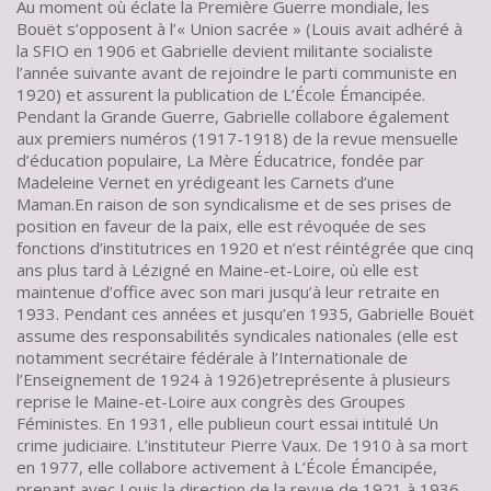
Au moment où éclate la Première Guerre mondiale, les
Bouët s’opposent à l’« Union sacrée » (Louis avait adhéré à
la SFIO en 1906 et Gabrielle devient militante socialiste
l’année suivante avant de rejoindre le parti communiste en
1920) et assurent la publication de L’École Émancipée.
Pendant la Grande Guerre, Gabrielle collabore également
aux premiers numéros (1917-1918) de la revue mensuelle
d’éducation populaire, La Mère Éducatrice, fondée par
Madeleine Vernet en yrédigeant les Carnets d’une
Maman.En raison de son syndicalisme et de ses prises de
position en faveur de la paix, elle est révoquée de ses
fonctions d’institutrices en 1920 et n’est réintégrée que cinq
ans plus tard à Lézigné en Maine-et-Loire, où elle est
maintenue d’office avec son mari jusqu’à leur retraite en
1933. Pendant ces années et jusqu’en 1935, Gabrielle Bouët
assume des responsabilités syndicales nationales (elle est
notamment secrétaire fédérale à l’Internationale de
l’Enseignement de 1924 à 1926)etreprésente à plusieurs
reprise le Maine-et-Loire aux congrès des Groupes
Féministes. En 1931, elle publieun court essai intitulé Un
crime judiciaire. L’instituteur Pierre Vaux. De 1910 à sa mort
en 1977, elle collabore activement à L’École Émancipée,
prenant avec Louis la direction de la revue de 1921 à 1936,