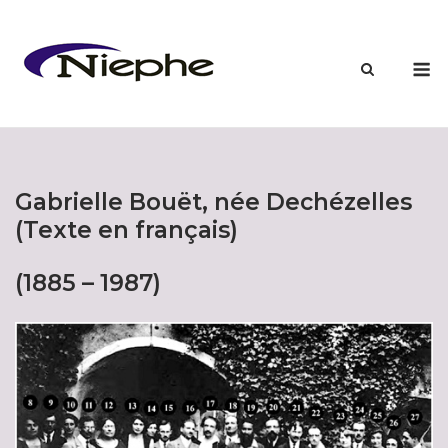
Skip
to
content
M
Gabrielle Bouët, née Dechézelles
(Texte en français)
(1885 – 1987)