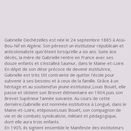
Gabrielle Dechézelles est née le 24 septembre 1885 à Assi-
"Premier congrès des imprimeurs"
Bou-Nif en Algérie. Son pèreest un instituteur républicain et
organisé par Célestin Freinet (17) en marge du congrès de
anticolonialiste quis’éteint lorsqu’elle a six ans. Suite àce
la Fédération unitaire de l’enseignement à Tours en 1927.Ce
décès, la mère de Gabrielle rentre en France avec ses
congrès des imprimeurs réunissait notamment Elise Freinet
douze enfants et s’installeà Saumur, dans le Maine-et-Loire.
(2), Gabrielle Bouët (5) Jean et Josette Cornec (9 et
En dépit de son désir précoce de devenir institutrice,
10).Source : Archives des Amis de Freinet in Josette
Gabrielle est très tôt contrainte de quitter l’école pour
Ueberschlag, Le groupe d’Éducation nouvelle d’Eure-et-Loir
subvenir à ses besoins et à ceux de la famille. Grâce à un
et l’essor du mouvement Freinet, Caen, Presses
héritage et au soutiend’un jeune instituteur,Louis Bouët, elle
universitaires de Caen, 2015,p. 268.
passe et obtient son Brevet élémentaire en 1904 puis son
Brevet Supérieur l’année suivante. Au cours de cette
dernière,Gabrielle est nommée institutrice à Longué, dans le
Maine-et-Loire, etépouseLouis Bouët, son compagnon de
vie et de combats syndicaliste, militant et pédagogique,
dont elle aura trois enfants.
En 1905, ils signent ensemble le Manifeste des instituteurs