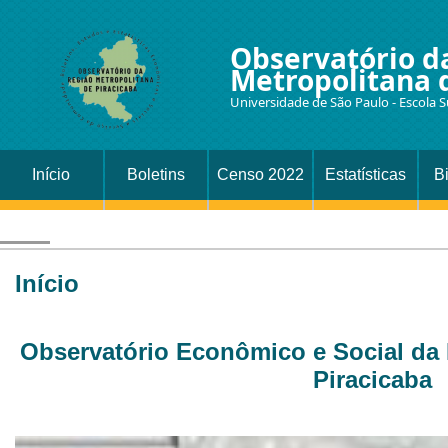
Observatório d
Metropolitana 
Universidade de São Paulo - Escola S
Início
Boletins
Censo 2022
Estatísticas
B
Início
Observatório Econômico e Social da 
Piracicaba