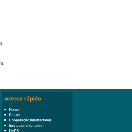
en
im,
Acesso rápido
Home
Bolsas
Cooperação Internacional
Institucional (privado)
NAPS