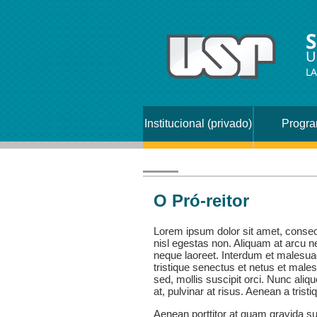
S
U
L
Institucional (privado)
Progr
O Pró-reitor
Lorem ipsum dolor sit amet, consect
nisl egestas non. Aliquam at arcu 
neque laoreet. Interdum et malesua
tristique senectus et netus et male
sed, mollis suscipit orci. Nunc al
at, pulvinar at risus. Aenean a tristi
Aenean porttitor at quam gravida su