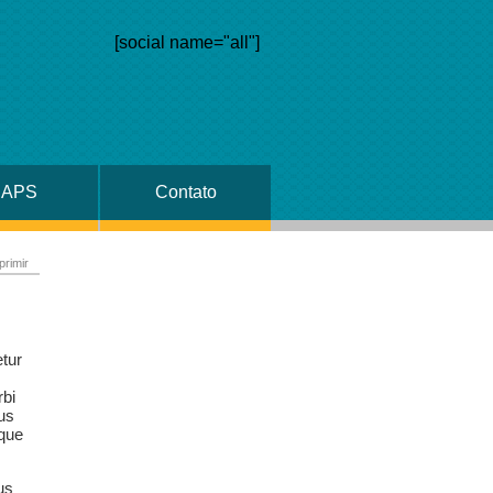
[social name="all"]
NAPS
Contato
primir
etur
rbi
tus
sque
us