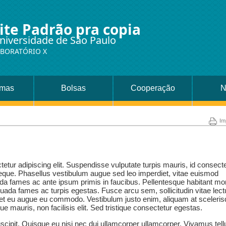
ite Padrão pra copia
niversidade de São Paulo
ABORATÓRIO X
amas
Bolsas
Cooperação
Internacional
Im
etur adipiscing elit. Suspendisse vulputate turpis mauris, id consect
neque. Phasellus vestibulum augue sed leo imperdiet, vitae euismod
da fames ac ante ipsum primis in faucibus. Pellentesque habitant mo
suada fames ac turpis egestas. Fusce arcu sem, sollicitudin vitae lec
iquet eu augue eu commodo. Vestibulum justo enim, aliquam at sceleri
que mauris, non facilisis elit. Sed tristique consectetur egestas.
scipit. Quisque eu nisi nec dui ullamcorper ullamcorper. Vivamus tell