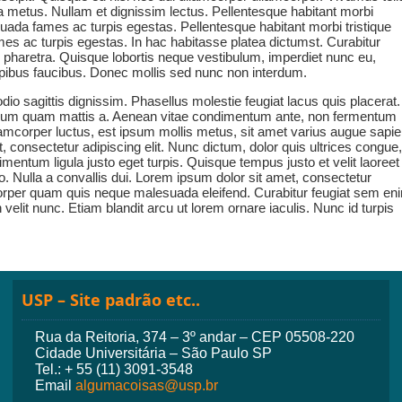
ngilla metus. Nullam et dignissim lectus. Pellentesque habitant morbi
suada fames ac turpis egestas. Pellentesque habitant morbi tristique
es ac turpis egestas. In hac habitasse platea dictumst. Curabitur
 pharetra. Quisque lobortis neque vestibulum, imperdiet nunc eu,
apibus faucibus. Donec mollis sed nunc non interdum.
io sagittis dignissim. Phasellus molestie feugiat lacus quis placerat.
ibulum quam mattis a. Aenean vitae condimentum ante, non fermentum
amcorper luctus, est ipsum mollis metus, sit amet varius augue sapi
, consectetur adipiscing elit. Nunc dictum, dolor quis ultrices congue,
ntum ligula justo eget turpis. Quisque tempus justo et velit laoreet
to. Nulla a convallis dui. Lorem ipsum dolor sit amet, consectetur
mcorper quam quis neque malesuada eleifend. Curabitur feugiat sem en
 velit nunc. Etiam blandit arcu ut lorem ornare iaculis. Nunc id turpis
USP – Site padrão etc..
Rua da Reitoria, 374 – 3º andar – CEP 05508-220
Cidade Universitária – São Paulo SP
Tel.: + 55 (11) 3091-3548
Email
algumacoisas@usp.br