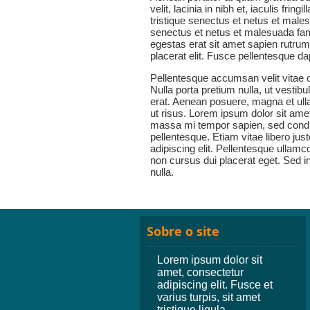
velit, lacinia in nibh et, iaculis fri
tristique senectus et netus et male
senectus et netus et malesuada fam
egestas erat sit amet sapien rutrum
placerat elit. Fusce pellentesque d
Pellentesque accumsan velit vitae od
Nulla porta pretium nulla, ut vest
erat. Aenean posuere, magna et ull
ut risus. Lorem ipsum dolor sit amet
massa mi tempor sapien, sed condime
pellentesque. Etiam vitae libero jus
adipiscing elit. Pellentesque ulla
non cursus dui placerat eget. Sed in
nulla.
Sobre o site
Lorem ipsum dolor sit
amet, consectetur
adipiscing elit. Fusce et
varius turpis, sit amet
tristique ligula.