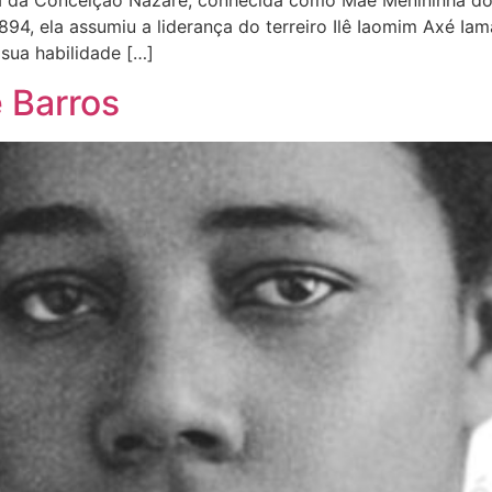
ca da Conceição Nazaré, conhecida como Mãe Menininha do 
894, ela assumiu a liderança do terreiro Ilê Iaomim Axé I
sua habilidade […]
 Barros