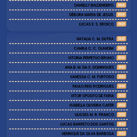
DANIELLY BALDENEBRO
2024
DÉBORA MARIA DE JESUS
2024
LUCAS E. S. EROICO
2023
NATALIA C. M. DUTRA
2023
CAMILA C. C. OLANDIM
2023
VITORIA PERPETUO BRUNO
2023
ANA B. M. DA S. DOMINGUES
2022
VANESSA C. M. FURTOSO
2022
PAULO REIS RODRIGUES
2022
VITOR SPOSITO DE FARIA
2022
ISABELLA OLIVEIRA CAFER
2022
ULISSES M. R. FRANCO
2022
LUCAS BARRETO DOS SANTOS
2022
HENRIQUE DA SILVA BARBOSA
2022