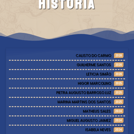
História
CALISTO DO CARMO
2026
GUILHERME SANTOS
2026
LETICIA SIMÃO
2026
HIGOR MARCOLINO
2025
PIETRA AUGUSTO BARROSO LUZ
2025
MARINA MARTINS DOS SANTOS
2025
MATHEUS SALES
2024
MIGUEL AUGUSTO JAIMEZ
2024
ISABELA NEVES
2024