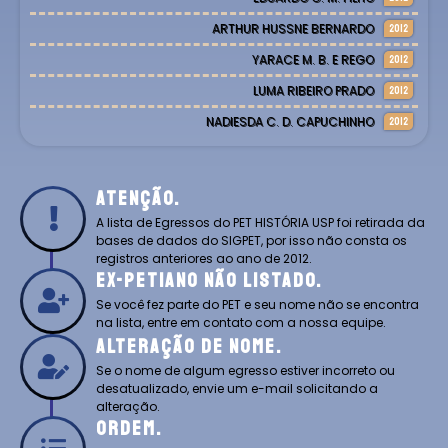
ARTHUR HUSSNE BERNARDO
2012
YARACE M. B. E REGO
2012
LUMA RIBEIRO PRADO
2012
NADIESDA C. D. CAPUCHINHO
2012
Atenção.
A lista de Egressos do PET HISTÓRIA USP foi retirada da
bases de dados do SIGPET, por isso não consta os
registros anteriores ao ano de 2012.
Ex-Petiano Não Listado.
Se você fez parte do PET e seu nome não se encontra
na lista, entre em contato com a nossa equipe.
Alteração De Nome.
Se o nome de algum egresso estiver incorreto ou
desatualizado, envie um e-mail solicitando a
alteração.
Ordem.