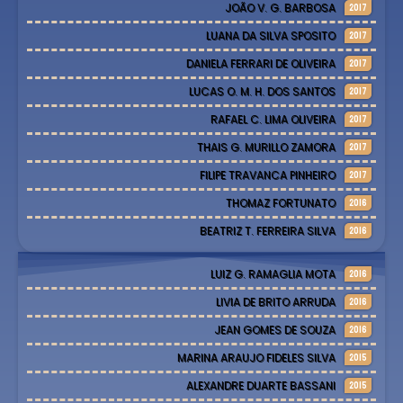
JOÃO V. G. BARBOSA
2017
LUANA DA SILVA SPOSITO
2017
DANIELA FERRARI DE OLIVEIRA
2017
LUCAS O. M. H. DOS SANTOS
2017
RAFAEL C. LIMA OLIVEIRA
2017
THAIS G. MURILLO ZAMORA
2017
FILIPE TRAVANCA PINHEIRO
2017
THOMAZ FORTUNATO
2016
BEATRIZ T. FERREIRA SILVA
2016
LUIZ G. RAMAGLIA MOTA
2016
LIVIA DE BRITO ARRUDA
2016
JEAN GOMES DE SOUZA
2016
MARINA ARAUJO FIDELES SILVA
2015
ALEXANDRE DUARTE BASSANI
2015