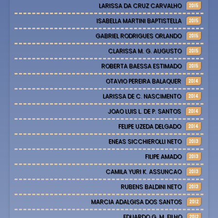
LARISSA DA CRUZ CARVALHO
2015
ISABELLA MARTINI BAPTISTELLA
2015
GABRIEL RODRIGUES ORLANDO
2015
CLARISSA M. G. AUGUSTO
2015
ROBERTA BAESSA ESTIMADO
2015
OTAVIO PEREIRA BALAQUER
2014
LARISSA DE C. NASCIMENTO
2014
JOAO LUIS L. DE P. SANTOS
2014
FELIPE UZEDA DELGADO
2014
ENEAS SICCHIEROLLI NETO
2013
FILIPE AMADO
2013
CAMILA YURI K. ASSUNCAO
2013
RUBENS BALDINI NETO
2013
MARCIA ADALGISA DOS SANTOS
2012
EDUARDO G. M. FILHO
2012