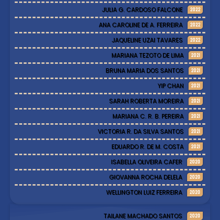
JULIA G. CARDOSO FALCONE
2022
ANA CAROLINE DE A. FERREIRA
2022
JAQUELINE UZAI TAVARES
2022
MARIANA TEZOTO DE LIMA
2021
BRUNA MARIA DOS SANTOS
2021
YIP CHAN
2021
SARAH ROBERTA MOREIRA
2021
MARIANA C. R. B. PEREIRA
2021
VICTORIA R. DA SILVA SANTOS
2021
EDUARDO R. DE M. COSTA
2021
ISABELLA OLIVEIRA CAFER
2020
GIOVANNA ROCHA DELELA
2020
WELLINGTON LUIZ FERREIRA
2020
TAILANE MACHADO SANTOS
2020