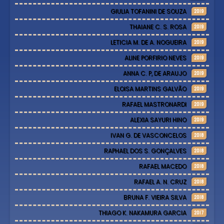
GIULIA TOFANINI DE SOUZA
2019
THAIANE C. S. ROSA
2019
LETICIA M. DE A. NOGUEIRA
2019
ALINE PORFIRIO NEVES
2019
ANNA C. P, DE ARAUJO
2019
ELOISA MARTINS GALVÃO
2019
RAFAEL MASTRONARDI
2019
ALEXIA SAYURI HINO
2019
IVAN G. DE VASCONCELOS
2018
RAPHAEL DOS S. GONÇALVES
2018
RAFAEL MACEDO
2018
RAFAEL A. N. CRUZ
2018
BRUNA F. VIEIRA SILVA
2018
THIAGO K. NAKAMURA GARCIA
2017