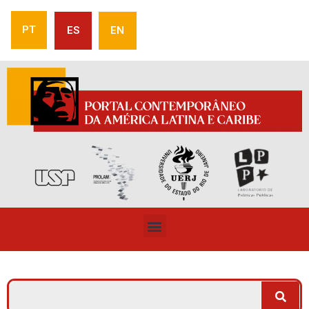
PT
ES
EN