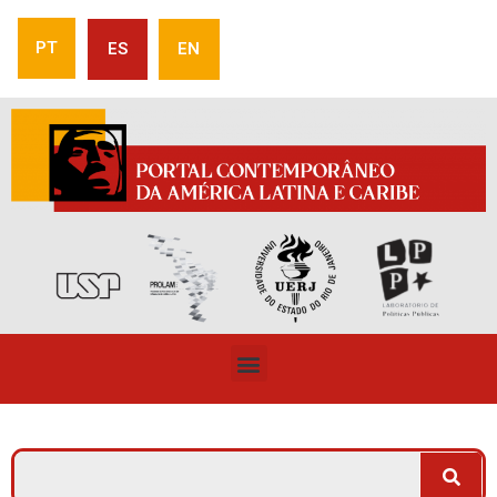
PT
ES
EN