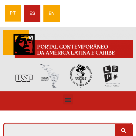
PT
ES
EN