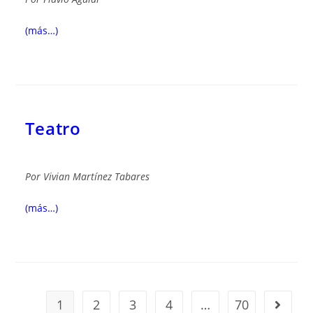
(más…)
Teatro
Por
Vivian Martínez
Tabares
(más…)
1
2
3
4
…
70