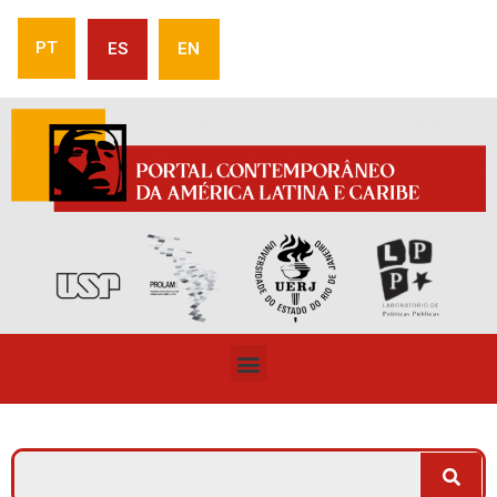
PT
ES
EN