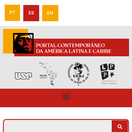
PT
ES
EN