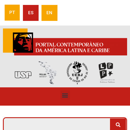
PT
ES
EN