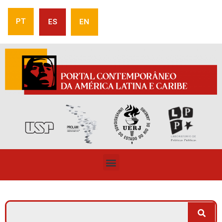
PT
ES
EN