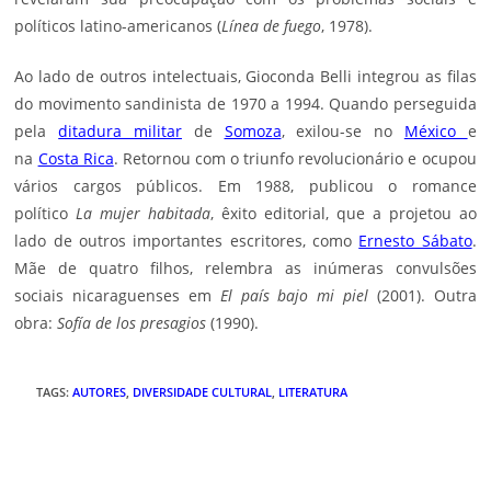
políticos latino-americanos (
Línea de fuego
, 1978).
Ao lado de outros intelectuais, Gioconda Belli integrou as filas
do movimento sandinista de 1970 a 1994. Quando perseguida
pela
ditadura militar
de
Somoza
, exilou-se no
México
e
na
Costa Rica
. Retornou com o triunfo revolucionário e ocupou
vários cargos públicos. Em 1988, publicou o romance
político
La mujer habitada
, êxito editorial, que a projetou ao
lado de outros importantes escritores, como
Ernesto Sábato
.
Mãe de quatro filhos, relembra as inúmeras convulsões
sociais nicaraguenses em
El país bajo mi piel
(2001). Outra
obra:
Sofía de los presagios
(1990).
TAGS
:
AUTORES
,
DIVERSIDADE CULTURAL
,
LITERATURA