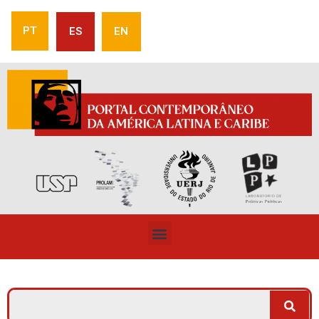
PT
ES
EN