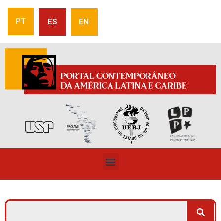
PT
ES
EN