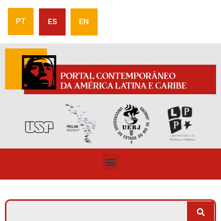
PT
ES
EN