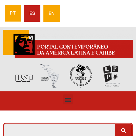
PT
ES
EN