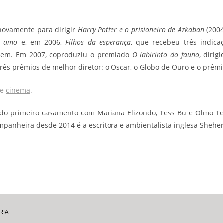
novamente para dirigir
Harry Potter e o prisioneiro de Azkaban
(2004
te amo
e, em 2006,
Filhos da esperança
, que recebeu três indica
agem. Em 2007, coproduziu o premiado
O labirinto do fauno
, dirig
três prêmios de melhor diretor: o Oscar, o Globo de Ouro e o prêmi
de
cinema
.
s, do primeiro casamento com Mariana Elizondo, Tess Bu e Olmo 
mpanheira desde 2014 é a escritora e ambientalista inglesa Shehe
RIA