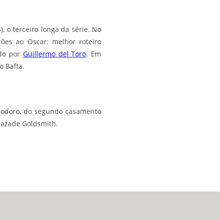
), o terceiro longa da série. No
ções ao Oscar: melhor roteiro
ido por
Guillermo del Toro
. Em
o Bafta.
Teodoro, do segundo casamento
razade Goldsmith.