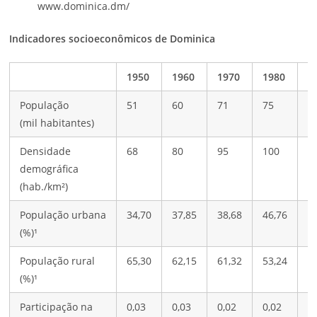
www.dominica.dm/
Indicadores socioeconômicos de Dominica
1950
1960
1970
1980
1
População
51
60
71
75
7
(mil habitantes)
Densidade
68
80
95
100
9
demográfica
(hab./km²)
População urbana
34,70
37,85
38,68
46,76
6
(%)¹
População rural
65,30
62,15
61,32
53,24
3
(%)¹
Participação na
0,03
0,03
0,02
0,02
0