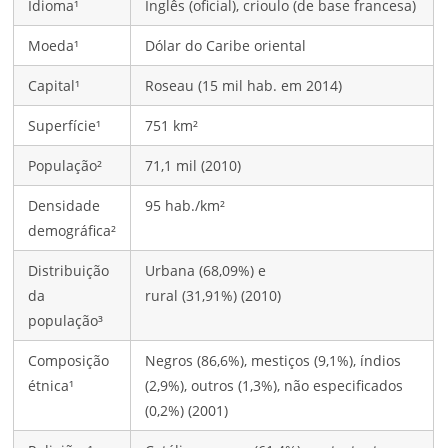
Idioma¹
Inglês (oficial), crioulo (de base francesa)
Moeda¹
Dólar do Caribe oriental
Capital¹
Roseau (15 mil hab. em 2014)
Superfície¹
751 km²
População²
71,1 mil (2010)
Densidade
95 hab./km²
demográfica²
Distribuição
Urbana (68,09%) e
da
rural (31,91%) (2010)
população³
Composição
Negros (86,6%), mestiços (9,1%), índios
étnica¹
(2,9%), outros (1,3%), não especificados
(0,2%) (2001)