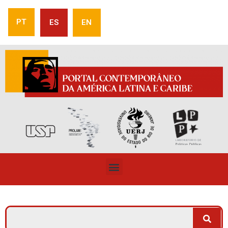
PT
ES
EN