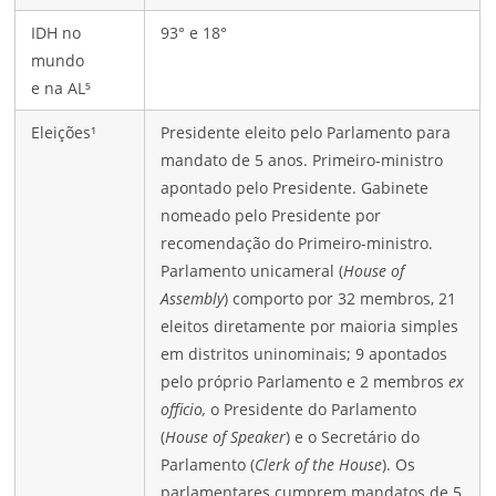
IDH no
93° e 18°
mundo
e na AL⁵
Eleições¹
Presidente eleito pelo Parlamento para
mandato de 5 anos. Primeiro-ministro
apontado pelo Presidente. Gabinete
nomeado pelo Presidente por
recomendação do Primeiro-ministro.
Parlamento unicameral (
House of
Assembly
) comporto por 32 membros, 21
eleitos diretamente por maioria simples
em distritos uninominais; 9 apontados
pelo próprio Parlamento e 2 membros
ex
officio,
o Presidente do Parlamento
(
House of Speaker
) e o Secretário do
Parlamento (
Clerk of the House
). Os
parlamentares cumprem mandatos de 5