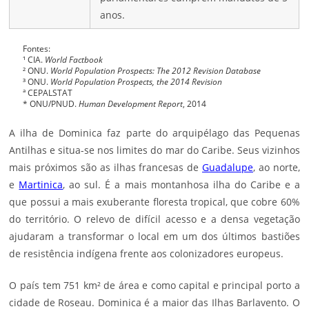
anos.
Fontes:
¹ CIA.
World Factbook
² ONU.
World Population Prospects: The 2012 Revision Database
³ ONU.
World Population Prospects, the 2014 Revision
ª CEPALSTAT
* ONU/PNUD.
Human Development Report
, 2014
A ilha de Dominica faz parte do arquipélago das Pequenas
Antilhas e situa-se nos limites do mar do Caribe. Seus vizinhos
mais próximos são as ilhas francesas de
Guadalupe
, ao norte,
e
Martinica
, ao sul. É a mais montanhosa ilha do Caribe e a
que possui a mais exuberante floresta tropical, que cobre 60%
do território. O relevo de difícil acesso e a densa vegetação
ajudaram a transformar o local em um dos últimos bastiões
de resistência indígena frente aos colonizadores europeus.
O país tem 751 km² de área e como capital e principal porto a
cidade de Roseau. Dominica é a maior das Ilhas Barlavento. O