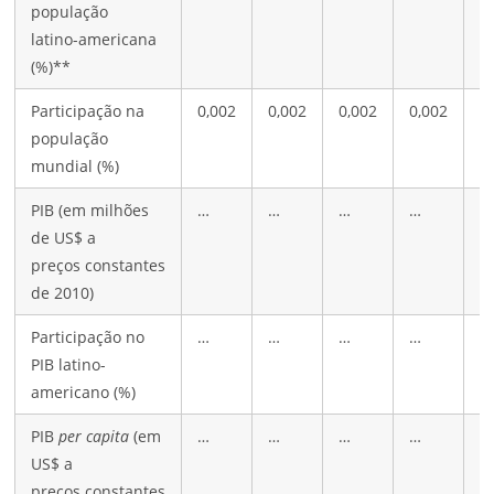
população
latino-americana
(%)**
Participação na
0,002
0,002
0,002
0,002
0
população
mundial (%)
PIB (em milhões
…
…
…
…
2
de US$ a
preços constantes
de 2010)
Participação no
…
…
…
…
0
PIB latino-
americano (%)
PIB
per capita
(em
…
…
…
…
3
US$ a
preços constantes