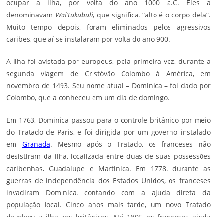
ocupar a ilha, por volta do ano 1000 a.C. Eles a
denominavam
Wai’tukubuli
, que significa, “alto é o corpo dela”.
Muito tempo depois, foram eliminados pelos agressivos
caribes, que aí se instalaram por volta do ano 900.
A ilha foi avistada por europeus, pela primeira vez, durante a
segunda viagem de Cristóvão Colombo à América, em
novembro de 1493. Seu nome atual – Dominica – foi dado por
Colombo, que a conheceu em um dia de domingo.
Em 1763, Dominica passou para o controle britânico por meio
do Tratado de Paris, e foi dirigida por um governo instalado
em
Granada
. Mesmo após o Tratado, os franceses não
desistiram da ilha, localizada entre duas de suas possessões
caribenhas, Guadalupe e Martinica. Em 1778, durante as
guerras de independência dos Estados Unidos, os franceses
invadiram Dominica, contando com a ajuda direta da
população local. Cinco anos mais tarde, um novo Tratado
devolveu a ilha aos britânicos. Até 1805, os franceses ainda