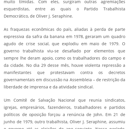
muito tímidas. Com eles, surgiram outras agremiações
esquerdistas, entre as quais o Partido Trabalhista
Democrático, de Oliver J. Seraphine.
As fraquezas econômicas do país, aliadas à perda de parte
expressiva da safra da banana em 1978, geraram um quadro
agudo de crise social, que explodiu em maio de 1979. O
governo trabalhista viu-se desafiado por elementos que
sempre lhe deram apoio, como os trabalhadores do campo e
da cidade. No dia 29 desse mês, houve violenta repressão a
manifestantes que protestavam contra os decretos
governamentais em discussão na Assembleia – de restrição da
liberdade de imprensa e da atividade sindical.
Um Comitê de Salvação Nacional que reunia sindicatos,
igrejas, empresários, fazendeiros, trabalhadores e partidos
políticos de oposição forçou a renúncia de John. Em 21 de
junho de 1979, outro trabalhista, Oliver J. Seraphine, assumiu
o governo até as eleições do ano seguinte. Nesse período,