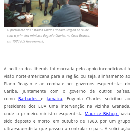
O presidente dos Estados Unidos Ronald Reagan se reúne
com a primeira ministra Eugenia Charles na Casa Branca,
em 1983 (US Government)
A política dos liberais foi marcada pelo apoio incondicional à
visão norte-americana para a região, ou seja, alinhamento ao
Plano Reagan e ao combate aos governos esquerdistas do
Caribe. Juntamente com o governo de outros países,
como
Barbados
e
Jamaica
, Eugenia Charles solicitou ao
presidente dos EUA uma intervenção na vizinha Granada,
onde o primeiro-ministro esquerdista
Maurice Bishop
havia
sido deposto e morto, em outubro de 1983, por um grupo
ultraesquerdista que passou a controlar o país. A solicitação