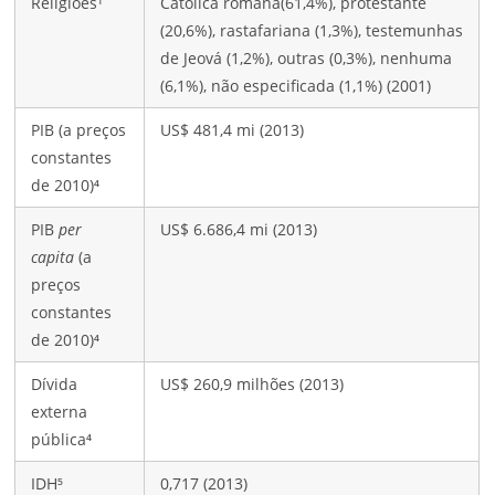
Religiões¹
Católica romana(61,4%), protestante
(20,6%), rastafariana (1,3%), testemunhas
de Jeová (1,2%), outras (0,3%), nenhuma
(6,1%), não especificada (1,1%) (2001)
PIB (a preços
US$ 481,4 mi (2013)
constantes
de 2010)⁴
PIB
per
US$ 6.686,4 mi (2013)
capita
(a
preços
constantes
de 2010)⁴
Dívida
US$ 260,9 milhões (2013)
externa
pública⁴
IDH⁵
0,717 (2013)