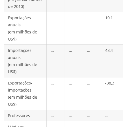
de 2010)
Exportações
…
…
…
10,1
5
anuais
(em milhões de
US$)
Importações
…
…
…
48,4
1
anuais
(em milhões de
US$)
Exportações-
…
…
…
-38,3
-
importações
(em milhões de
US$)
Professores
…
…
…
…
…
Médicos
…
…
…
…
2