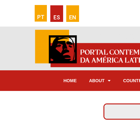
PT
ES
EN
HOME
ABOUT
COUNT