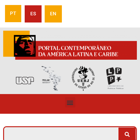
PT
ES
EN