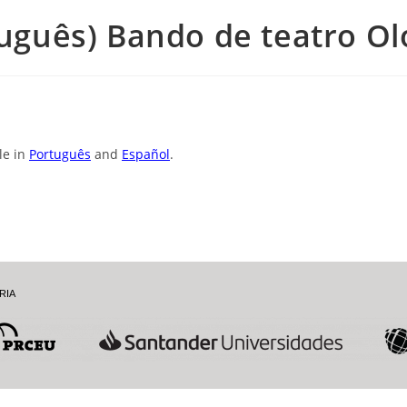
tuguês) Bando de teatro O
ble in
Português
and
Español
.
RIA