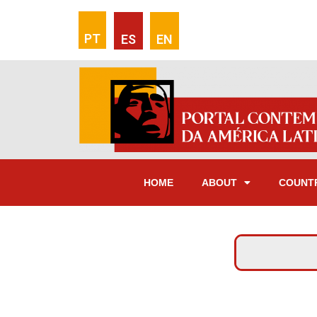
PT
ES
EN
HOME
ABOUT
COUNT