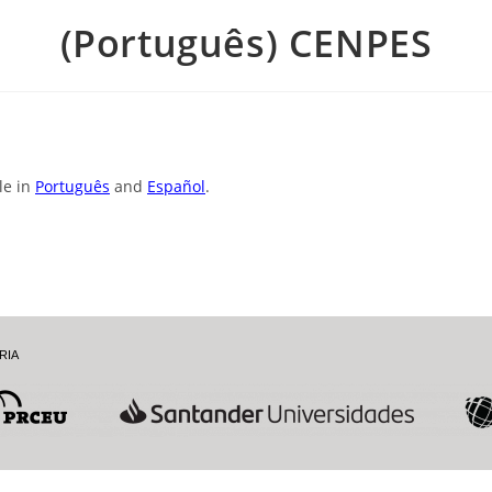
(Português) CENPES
ble in
Português
and
Español
.
RIA