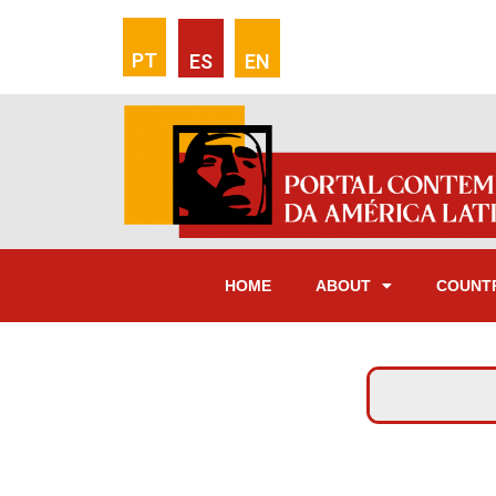
PT
ES
EN
HOME
ABOUT
COUNT