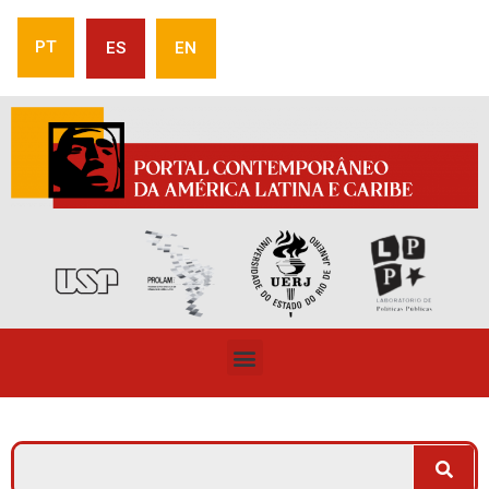
PT
ES
EN