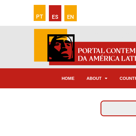
PT
ES
EN
HOME
ABOUT
COUNT