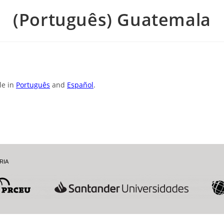
(Português) Guatemala
ble in
Português
and
Español
.
RIA