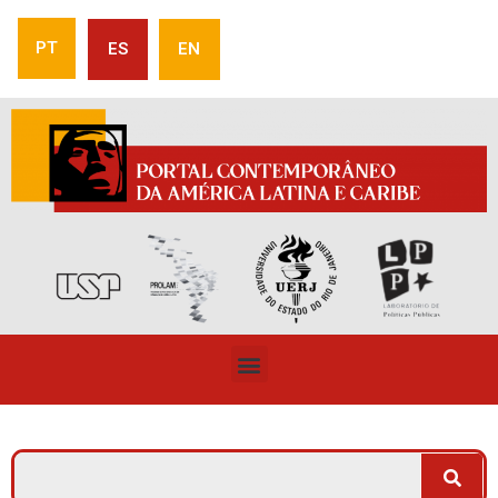
PT
ES
EN