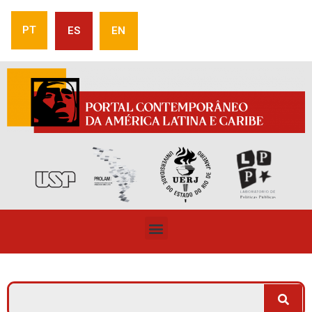
PT
ES
EN