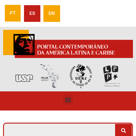
PT
ES
EN