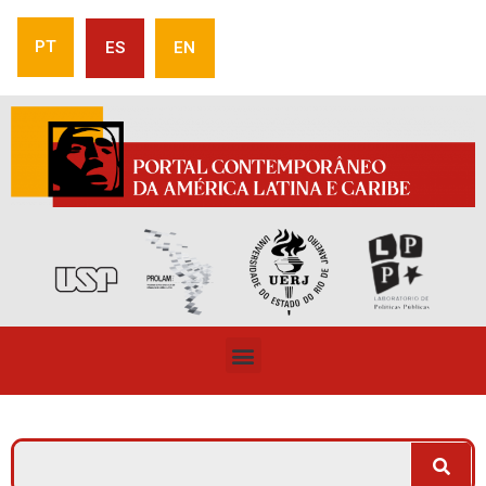
PT
ES
EN