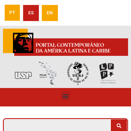
PT
ES
EN