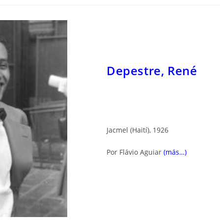
Depestre, René
Jacmel (Haití), 1926
Por Flávio Aguiar
(más…)