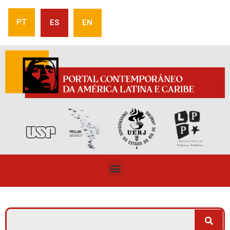
PT
ES
EN