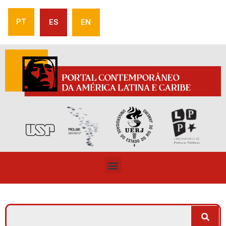
PT
ES
EN