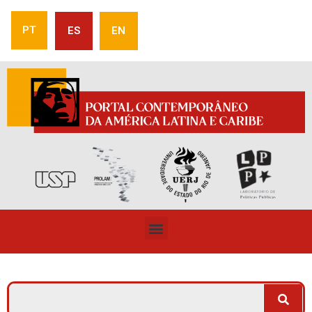
PT
ES
EN