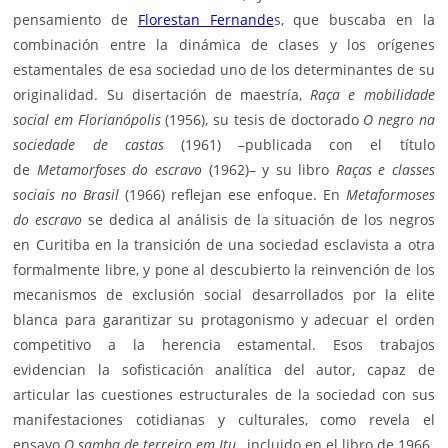
pensamiento de
Florestan Fernande
s, que buscaba en la
combinación entre la dinámica de clases y los orígenes
estamentales de esa sociedad uno de los determinantes de su
originalidad. Su disertación de maestría,
Raça e mobilidade
social em Florianópolis
(1956), su tesis de doctorado
O negro na
sociedade de castas
(1961) –publicada con el título
de
Metamorfoses do escravo
(1962)– y su libro
Raças e classes
sociais no Brasil
(1966) reflejan ese enfoque. En
Metaformoses
do escravo
se dedica al análisis de la situación de los negros
en Curitiba en la transición de una sociedad esclavista a otra
formalmente libre, y pone al descubierto la reinvención de los
mecanismos de exclusión social desarrollados por la elite
blanca para garantizar su protagonismo y adecuar el orden
competitivo a la herencia estamental. Esos trabajos
evidencian la sofisticación analítica del autor, capaz de
articular las cuestiones estructurales de la sociedad con sus
manifestaciones cotidianas y culturales, como revela el
ensayo
O samba de terreiro em Itu
, incluido en el libro de 1966.