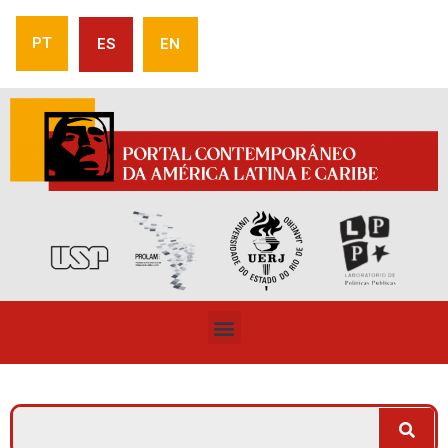
PT
ES
EN