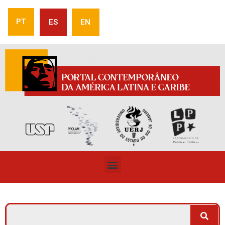
PT
ES
EN