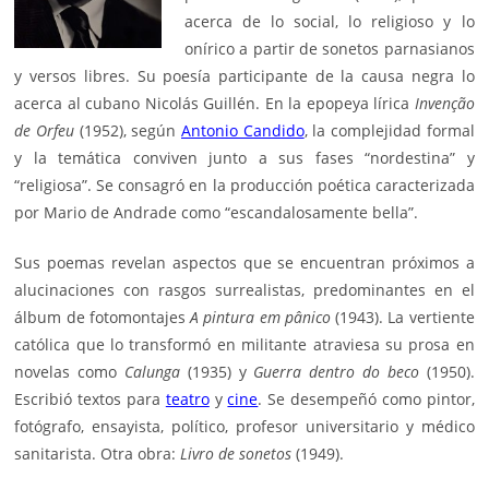
acerca de lo social, lo religioso y lo
onírico a partir de sonetos parnasianos
y versos libres. Su poesía participante de la causa negra lo
acerca al cubano
Nicolás Guillén
. En la epopeya lírica
Invenção
de Orfeu
(1952), según
Antonio Candido
, la complejidad formal
y la temática conviven junto a sus fases “nordestina” y
“religiosa”. Se consagró en la producción poética caracterizada
por Mario de Andrade como “escandalosamente bella”.
Sus poemas revelan aspectos que se encuentran próximos a
alucinaciones con rasgos surrealistas, predominantes en el
álbum de fotomontajes
A pintura em pânico
(1943). La vertiente
católica que lo transformó en militante atraviesa su prosa en
novelas como
Calunga
(1935) y
Guerra dentro do beco
(1950).
Escribió textos para
teatro
y
cine
. Se desempeñó como pintor,
fotógrafo, ensayista, político, profesor universitario y médico
sanitarista. Otra obra:
Livro de sonetos
(1949).