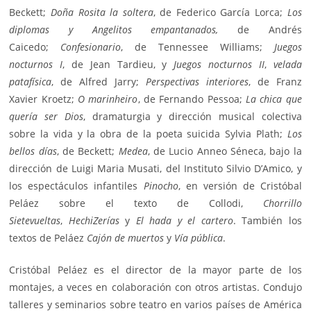
Beckett;
Doña Rosita la soltera
, de Federico García Lorca;
Los
diplomas y Angelitos empantanados,
de Andrés
Caicedo;
Confesionario
, de Tennessee Williams;
Juegos
nocturnos I
, de Jean Tardieu, y
Juegos nocturnos II
,
velada
patafísica
, de Alfred Jarry;
Perspectivas interiores
, de Franz
Xavier Kroetz;
O marinheiro
, de Fernando Pessoa;
La chica que
quería ser Dios
, dramaturgia y dirección musical colectiva
sobre la vida y la obra de la poeta suicida Sylvia Plath;
Los
bellos días
, de Beckett;
Medea
, de Lucio Anneo Séneca, bajo la
dirección de Luigi Maria Musati, del Instituto Silvio D’Amico, y
los espectáculos infantiles
Pinocho
, en versión de Cristóbal
Peláez sobre el texto de Collodi,
Chorrillo
Sietevueltas
,
HechiZerías
y
El hada y el cartero
. También los
textos de Peláez
Cajón de muertos
y
Vía pública
.
Cristóbal Peláez es el director de la mayor parte de los
montajes, a veces en colaboración con otros artistas. Condujo
talleres y seminarios sobre teatro en varios países de América