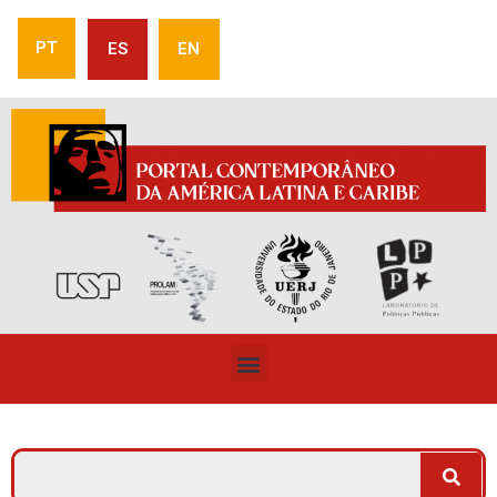
PT
ES
EN