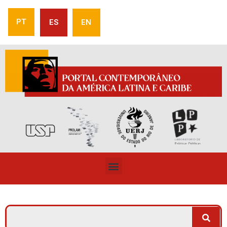
PT
ES
EN