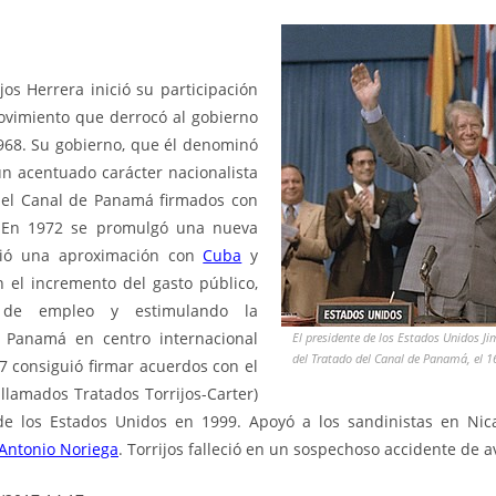
jos Herrera inició su participación
movimiento que derrocó al gobierno
1968. Su gobierno, que él denominó
n acentuado carácter nacionalista
 el
Canal de Panamá
firmados con
. En 1972 se promulgó una nueva
ovió una aproximación con
Cuba
y
 el incremento del gasto público,
l de empleo y estimulando la
 Panamá en centro internacional
El presidente de los Estados Unidos Ji
del Tratado del Canal de Panamá, el 1
7 consiguió firmar acuerdos con el
llamados Tratados Torrijos-Carter)
 de los Estados Unidos en 1999. Apoyó a los sandinistas en Ni
Antonio Noriega
. Torrijos falleció en un sospechoso accidente de a