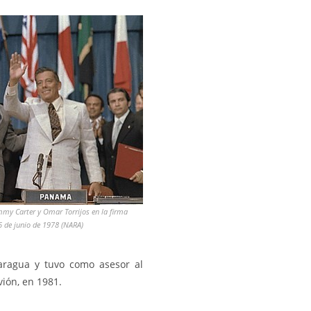
mmy Carter y Omar Torrijos en la firma
6 de junio de 1978 (NARA)
caragua y tuvo como asesor al
vión, en 1981.